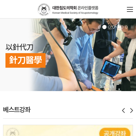
以針代刀
針刀醫學
베스트강좌