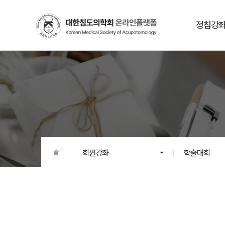
정침강
회원강좌
학술대회